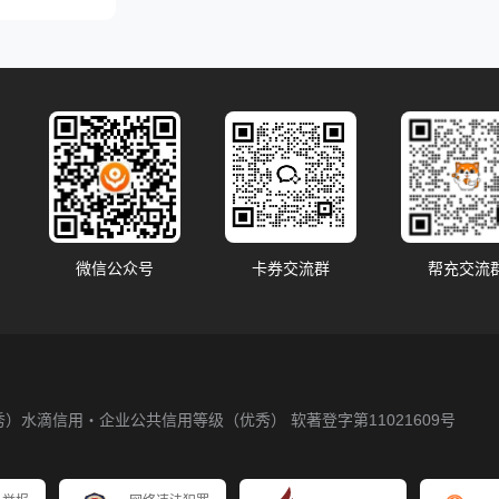
微信公众号
卡券交流群
帮充交流
秀）
水滴信用・企业公共信用等级（优秀）
软著登字第11021609号