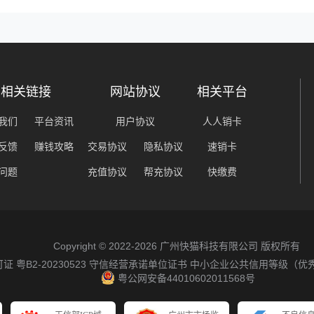
相关链接
网站协议
相关平台
我们
平台资讯
用户协议
人人销卡
反馈
赚钱攻略
交易协议
隐私协议
速销卡
问题
充值协议
帮充协议
快缴费
Copyright © 2022-2026 广州快猫科技有限公司 版权所有
粤B2-20230523
守信经营承诺单位证书
中小企业公共信用等级（优
粤公网安备44010602011568号