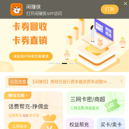
0
闲赚侠
打开
打开闲赚侠APP访问
公告信息
【闲赚侠】携程任我行费率最高费率调整98.8%
三网卡密/商超
三网话费/商超直充
话费帮充
829
单可接
权益帮充
买卡/卖卡