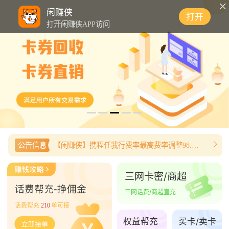
0
闲赚侠
打开
打开闲赚侠APP访问
公告信息
【闲赚侠】携程任我行费率最高费率调整98.8%
三网卡密/商超
三网话费/商超直充
话费帮充
210
单可接
权益帮充
买卡/卖卡