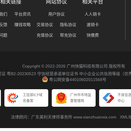
相关链接
网站协议
相关平台
我们
平台资讯
用户协议
人人销卡
反馈
赚钱攻略
交易协议
隐私协议
速销卡
问题
充值协议
帮充协议
快缴费
Copyright © 2022-2026 广州快猫科技有限公司 版权所有
粤B2-20230523
守信经营承诺单位证书
中小企业公共信用等级（优
粤公网安备44010602011568号
工信部ICP域
广州市市场监
不良信
名备案
督管理局
中心
法律顾问：广东美利天律师事务所 www.xianzhuanxia.com
XML