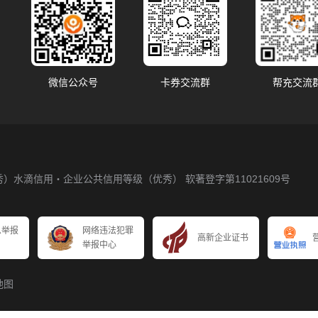
微信公众号
卡券交流群
帮充交流
秀）
水滴信用・企业公共信用等级（优秀）
软著登字第11021609号
息举报
网络违法犯罪
高新企业证书
举报中心
地图