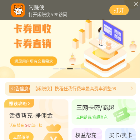
0
闲赚侠
打开
打开闲赚侠APP访问
公告信息
【闲赚侠】携程任我行费率最高费率调整98.8%
三网卡密/商超
三网话费/商超直充
话费帮充
547
单可接
权益帮充
买卡/卖卡