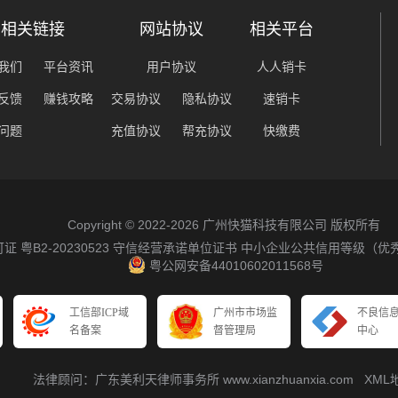
相关链接
网站协议
相关平台
我们
平台资讯
用户协议
人人销卡
反馈
赚钱攻略
交易协议
隐私协议
速销卡
问题
充值协议
帮充协议
快缴费
Copyright © 2022-2026 广州快猫科技有限公司 版权所有
粤B2-20230523
守信经营承诺单位证书
中小企业公共信用等级（优
粤公网安备44010602011568号
工信部ICP域
广州市市场监
不良信
名备案
督管理局
中心
法律顾问：广东美利天律师事务所 www.xianzhuanxia.com
XML