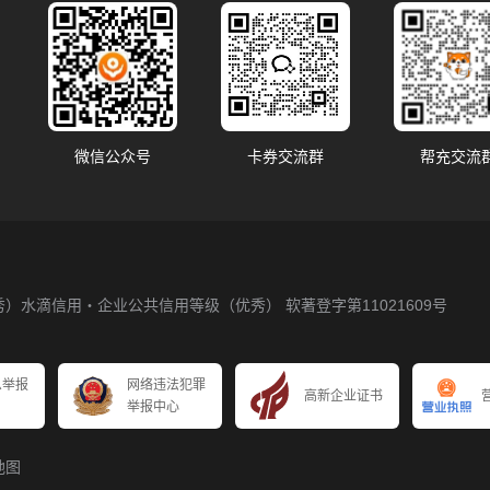
微信公众号
卡券交流群
帮充交流
秀）
水滴信用・企业公共信用等级（优秀）
软著登字第11021609号
息举报
网络违法犯罪
高新企业证书
举报中心
地图