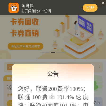
0
闲赚侠
打开
打开闲赚侠APP访问
公告信息
【闲赚侠】美团礼品卡费率上调为95%
公告
三网卡密/商超
您好，
联通200费率100%；
三网话费/商超直充
话费帮充
724
单可接
联通100费率101.4%速度
权益帮充
买卡/卖卡
快；联通50面值101.1%；电