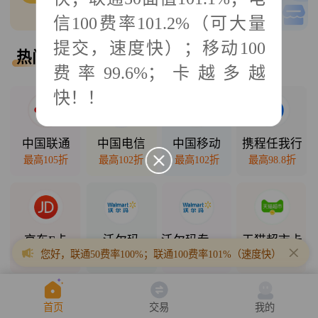
0
单可接
低买高卖
信100费率101.2%（可大量
提交，速度快）；移动100
热门回收
热门直销
费率99.6%；卡越多越
快！！
2025年10月11日
中国联通
中国电信
中国移动
携程任我行
最高105折
最高102折
最高102折
最高98.8折
京东E卡
沃尔玛
沃尔玛专项卡
天猫超市卡
您好，联通50费率100%；联通100费率101%（速度快）；联通200
最高98折
最高98.5折
最高94.3折
最高94.7折
首页
交易
我的