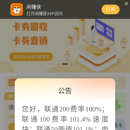
0
闲赚侠
打开
打开闲赚侠APP访问
公告信息
【闲赚侠】沃尔玛（2326）费率最高96.7%；
公告
三网卡密/商超
您好，
联通200费率100%；
三网话费/商超直充
话费帮充
851
单可接
联通100费率101.4%速度
权益帮充
买卡/卖卡
快；联通50面值101.1%；电