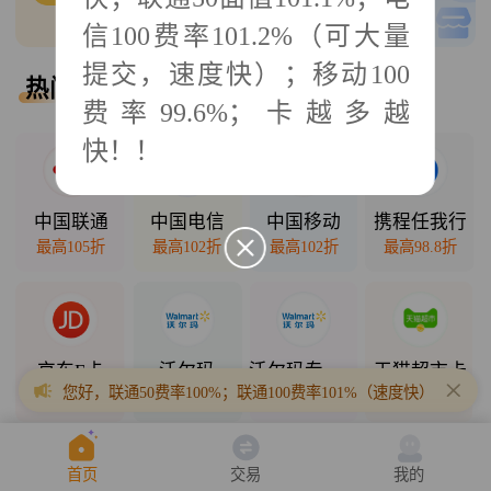
0
单可接
低买高卖
信100费率101.2%（可大量
提交，速度快）；移动100
热门回收
热门直销
费率99.6%；卡越多越
快！！
2025年10月11日
中国联通
中国电信
中国移动
携程任我行
最高105折
最高102折
最高102折
最高98.8折
京东E卡
沃尔玛
沃尔玛专项卡
天猫超市卡
您好，联通50费率100%；联通100费率101%（速度快）；联通200
最高98折
最高98.5折
最高94.3折
最高94.7折
首页
交易
我的