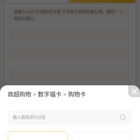
京东E卡
沃尔玛
沃尔玛专项卡
提交成功
商超购物 > 数字福卡 > 购物卡
成功提交0张卡券，等待处理～
天猫超市卡
天虹购物卡
壹卡会（壹钱包）
查看订单
整理卡券信息
整理及规则说明
输入卡券数量为：
0
预估出售成功收入为为：
¥0.00元