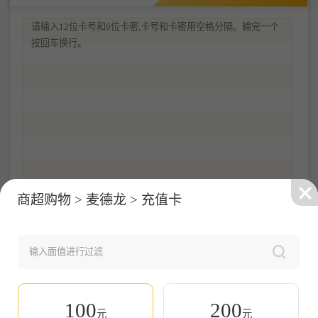
提交成功
商超购物 > 麦德龙 > 充值卡
成功提交0张卡券，等待处理～
查看订单
整理卡券信息
整理及规则说明
100
200
输入卡券数量为：
0
预估出售成功收入为为：
¥0.00元
元
元