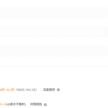
88折~94.3折
（¥88元~¥94.3元）
匹配顺序
围
0~168
(0表示不限时)
时限规则