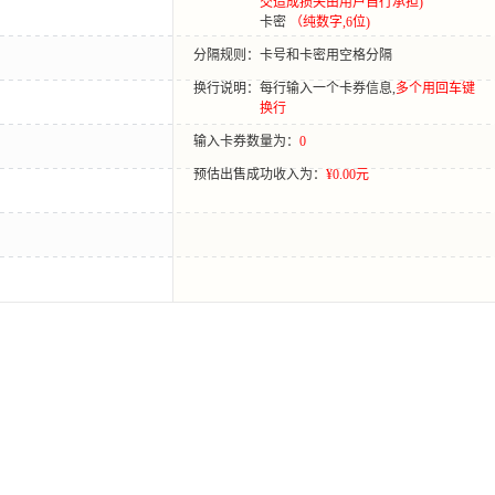
交造成损失由用户自行承担)
卡密
（纯数字,6位)
分隔规则：
卡号和卡密用空格分隔
换行说明：
每行输入一个卡券信息,
多个用回车键
换行
输入卡券数量为：
0
预估出售成功收入为：
¥0.00元