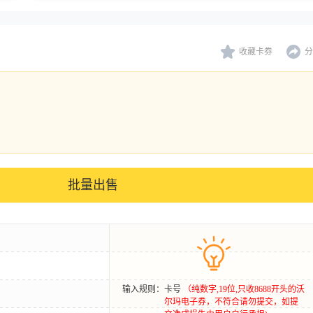
收藏卡券
分
批量出售
输入规则：
卡号
（纯数字,19位,只收8688开头的沃
尔玛电子券，不符合请勿提交，如提