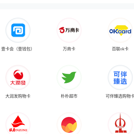
壹卡会（壹钱包）
万商卡
百联ok卡
大润发购物卡
朴朴超市
可伴臻选购物