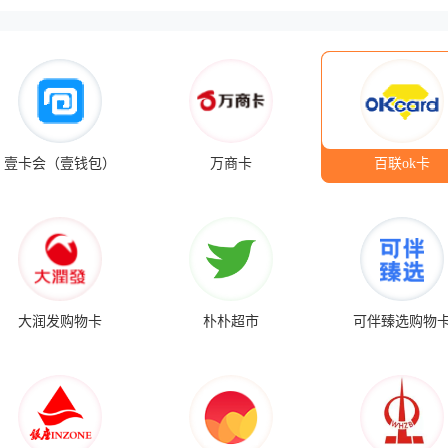
壹卡会（壹钱包）
万商卡
百联ok卡
大润发购物卡
朴朴超市
可伴臻选购物