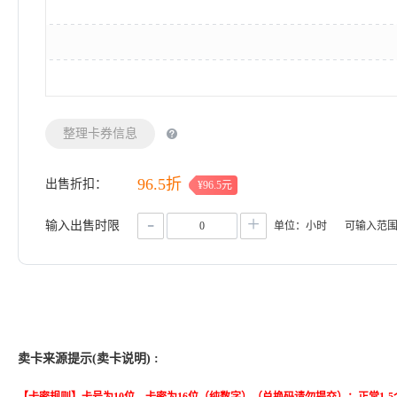
整理卡券信息
96.5折
出售折扣：
¥96.5元
-
+
输入出售时限
单位：小时
可输入范
卖卡来源提示(卖卡说明) :