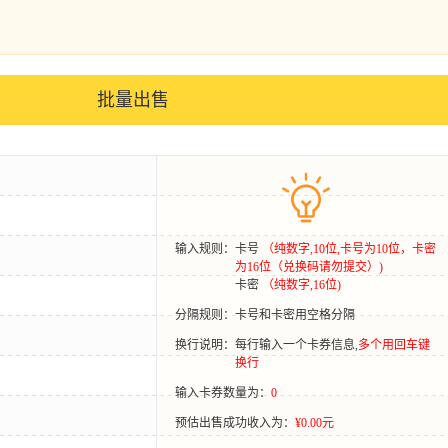
批量出售
输入规则：
卡号
（纯数字,10位,卡号为10位，卡密
为16位（兑换码请勿提交）)
卡密
（纯数字,16位)
分隔规则：
卡号和卡密用空格分隔
换行说明：
每行输入一个卡券信息,
多个用回车键
换行
输入卡券数量为：
0
预估出售成功收入为：
¥0.00元