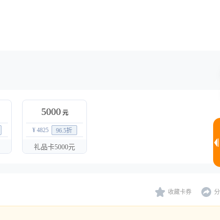
5000
元
¥ 4825
96.5
折
礼品卡5000元
收藏卡券
分