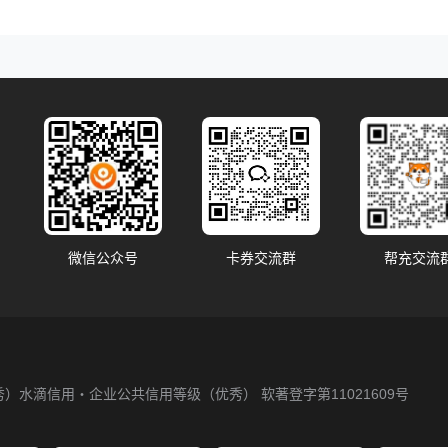
微信公众号
卡券交流群
帮充交流
秀）
水滴信用・企业公共信用等级（优秀）
软著登字第11021609号