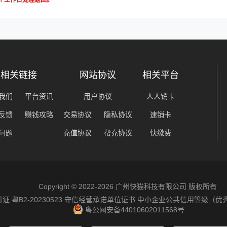
5个工作日处理返回。
相关链接
网站协议
相关平台
我们
平台资讯
用户协议
人人销卡
反馈
赚钱攻略
交易协议
隐私协议
速销卡
问题
充值协议
帮充协议
快缴费
Copyright © 2022-2026 广州快猫科技有限公司 版权所有
粤B2-20230523
守信经营承诺单位证书
中小企业公共信用等级（优
粤公网安备44010602011568号