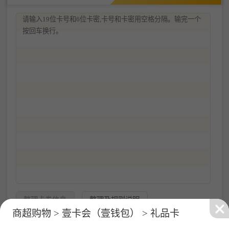
京东E卡
沃尔玛
沃尔玛专项卡
提交成功
成功提交0张卡券，等待处理～
天猫超市卡
天虹购物卡
壹卡会（壹钱包）
查看订单
整理卡券信息
整理及规则说明
商超购物 > 壹卡会（壹钱包） > 礼品卡
万商卡
百联ok卡
苏宁礼品卡
输入卡券数量为：
0
预估出售成功收入为为：
¥0.00元