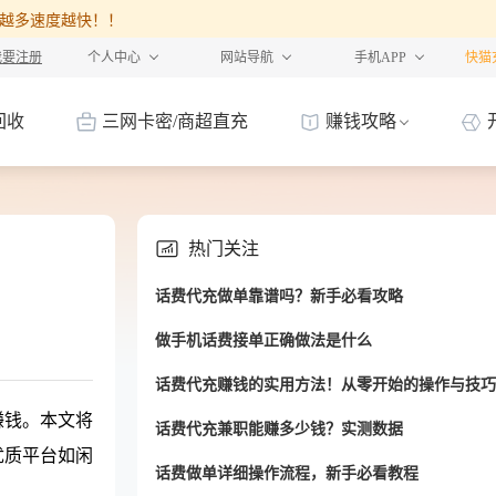
%，卡越多速度越快！！
我要注册
个人中心
网站导航
手机APP
快猫
回收
三网卡密/商超直充
赚钱攻略
热门关注
话费代充做单靠谱吗？新手必看攻略
做手机话费接单正确做法是什么
话费代充赚钱的实用方法！从零开始的操作与技巧
赚钱。本文将
话费代充兼职能赚多少钱？实测数据
优质平台如闲
话费做单详细操作流程，新手必看教程