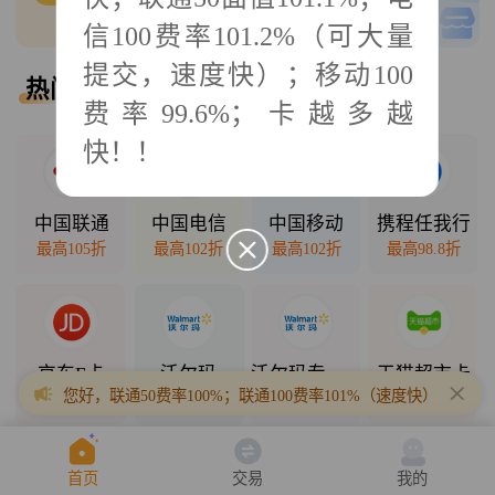
0
单可接
低买高卖
信100费率101.2%（可大量
提交，速度快）；移动100
热门回收
热门直销
费率99.6%；卡越多越
快！！
2025年10月11日
中国联通
中国电信
中国移动
携程任我行
最高105折
最高102折
最高102折
最高98.8折
京东E卡
沃尔玛
沃尔玛专项卡
天猫超市卡
您好，联通50费率100%；联通100费率101%（速度快）；联通200
最高98折
最高98.5折
最高94.3折
最高94.7折
首页
交易
我的