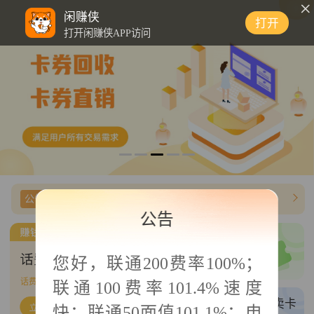
0
闲赚侠
打开
打开闲赚侠APP访问
公告信息
【闲赚侠】携程任我行费率最高费率调整98.8%
公告
三网卡密/商超
您好，
联通200费率100%；
三网话费/商超直充
话费帮充
382
单可接
联通100费率101.4%速度
权益帮充
买卡/卖卡
快；联通50面值101.1%；电