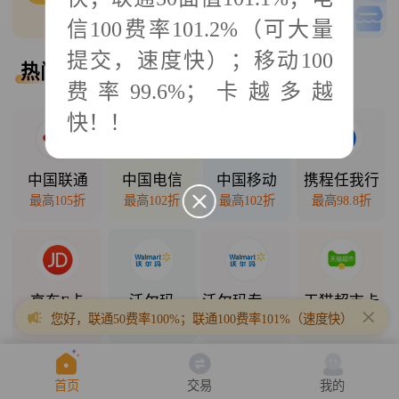
0
单可接
低买高卖
信100费率101.2%（可大量
提交，速度快）；移动100
热门回收
热门直销
费率99.6%；卡越多越
快！！
2025年10月11日
中国联通
中国电信
中国移动
携程任我行
最高105折
最高102折
最高102折
最高98.8折
京东E卡
沃尔玛
沃尔玛专项卡
天猫超市卡
您好，联通50费率100%；联通100费率101%（速度快）；联通200
最高98折
最高98.5折
最高94.3折
最高94.7折
首页
交易
我的