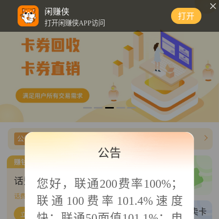
0
闲赚侠
打开
打开闲赚侠APP访问
公告信息
【闲赚侠】携程任我行费率最高费率调整98.8%
公告
三网卡密/商超
您好，
联通200费率100%；
三网话费/商超直充
话费帮充
999+
单可接
联通100费率101.4%速度
权益帮充
买卡/卖卡
快；联通50面值101.1%；电