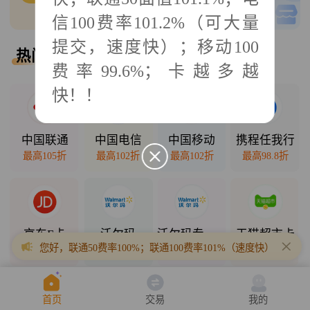
0
单可接
低买高卖
信100费率101.2%（可大量
提交，速度快）；移动100
热门回收
热门直销
费率99.6%；卡越多越
快！！
2025年10月11日
中国联通
中国电信
中国移动
携程任我行
最高105折
最高102折
最高102折
最高98.8折
京东E卡
沃尔玛
沃尔玛专项卡
天猫超市卡
您好，联通50费率100%；联通100费率101%（速度快）；联通200
最高98折
最高98.5折
最高94.3折
最高94.7折
首页
交易
我的