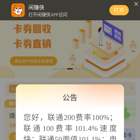
0
闲赚侠
打开
打开闲赚侠APP访问
公告信息
【闲赚侠】美团礼品卡费率上调为95%
公告
三网卡密/商超
您好，
联通200费率100%；
三网话费/商超直充
话费帮充
718
单可接
联通100费率101.4%速度
权益帮充
买卡/卖卡
快；联通50面值101.1%；电