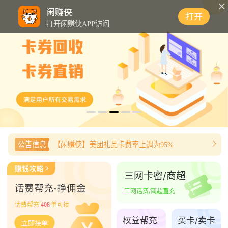
0
闲赚侠
打开
打开闲赚侠APP访问
公告信息
【闲赚侠】美团礼品卡费率上调为95%
三网卡密/商超
三网话费/商超直充
话费帮充
408
单可接
权益帮充
买卡/卖卡