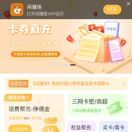
0
闲赚侠
打开
打开闲赚侠APP访问
公告信息
【闲赚侠】携程任我行费率最高费率调整98.8%
三网卡密/商超
三网话费/商超直充
话费帮充
999+
单可接
权益帮充
买卡/卖卡