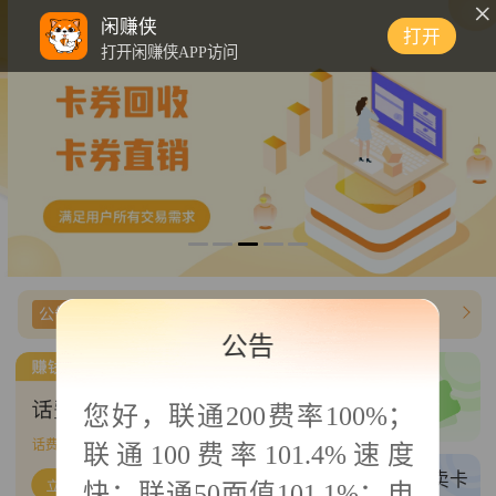
0
闲赚侠
打开
打开闲赚侠APP访问
公告信息
【闲赚侠】美团礼品卡费率上调为95%
公告
三网卡密/商超
您好，
联通200费率100%；
三网话费/商超直充
话费帮充
405
单可接
联通100费率101.4%速度
权益帮充
买卡/卖卡
快；联通50面值101.1%；电