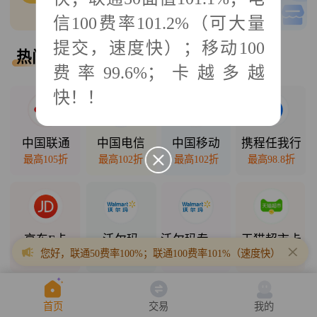
0
单可接
低买高卖
信100费率101.2%（可大量
提交，速度快）；移动100
热门回收
热门直销
费率99.6%；卡越多越
快！！
2025年10月11日
中国联通
中国电信
中国移动
携程任我行
最高105折
最高102折
最高102折
最高98.8折
京东E卡
沃尔玛
沃尔玛专项卡
天猫超市卡
您好，联通50费率100%；联通100费率101%（速度快）；联通200
最高98折
最高98.5折
最高94.3折
最高94.7折
首页
交易
我的