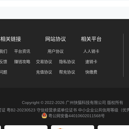
相关链接
网站协议
相关平台
我们
平台资讯
用户协议
人人销卡
反馈
赚钱攻略
交易协议
隐私协议
速销卡
问题
充值协议
帮充协议
快缴费
Copyright © 2022-2026 广州快猫科技有限公司 版权所有
粤B2-20230523
守信经营承诺单位证书
中小企业公共信用等级（优
粤公网安备44010602011568号