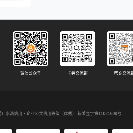
微信公众号
卡券交流群
帮充交流
秀）
水滴信用・企业公共信用等级（优秀）
软著登字第11021609号