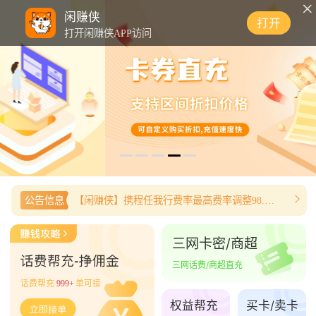
0
闲赚侠
打开
打开闲赚侠APP访问
公告信息
【闲赚侠】携程任我行费率最高费率调整98.8%
三网卡密/商超
三网话费/商超直充
话费帮充
999+
单可接
权益帮充
买卡/卖卡