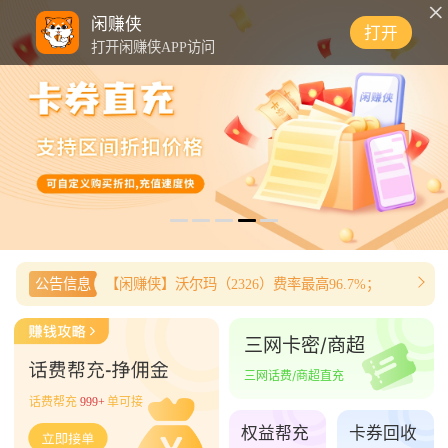
0
闲赚侠
打开
打开闲赚侠APP访问
公告信息
【闲赚侠】沃尔玛（2326）费率最高96.7%；
三网卡密/商超
三网话费/商超直充
话费帮充
999+
单可接
权益帮充
卡券回收