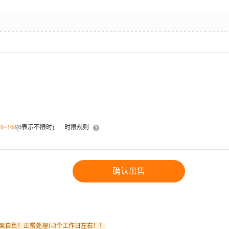
围
0~168
(0表示不限时)
时限规则
确认出售
果自负！正常处理1-3个工作日左右！！