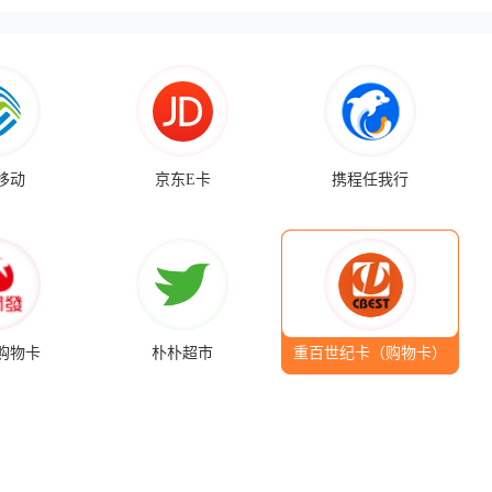
移动
京东E卡
携程任我行
购物卡
朴朴超市
重百世纪卡（购物卡）