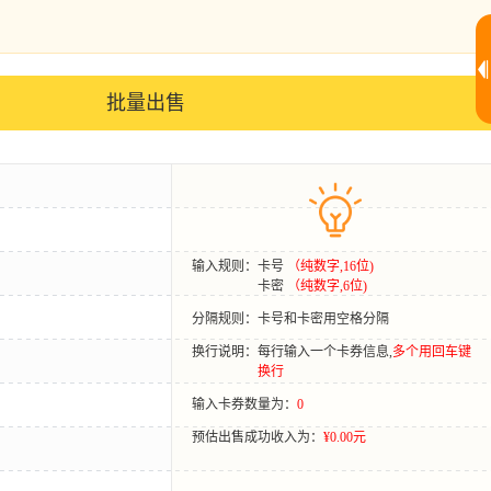
批量出售
输入规则：
卡号
（纯数字,16位)
卡密
（纯数字,6位)
分隔规则：
卡号和卡密用空格分隔
换行说明：
每行输入一个卡券信息,
多个用回车键
换行
输入卡券数量为：
0
预估出售成功收入为：
¥0.00元