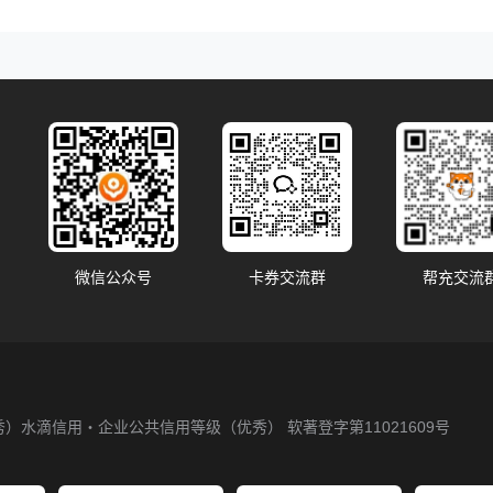
微信公众号
卡券交流群
帮充交流
秀）
水滴信用・企业公共信用等级（优秀）
软著登字第11021609号