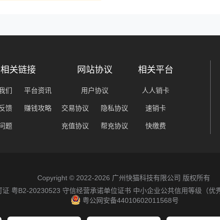
相关链接
网站协议
相关平台
我们
平台资讯
用户协议
人人销卡
反馈
赚钱攻略
交易协议
隐私协议
速销卡
问题
充值协议
帮充协议
快缴费
Copyright © 2022-2026 广州快猫科技有限公司 版权所有
粤B2-20230523
守信经营承诺单位证书
中小企业公共信用等级（优
粤公网安备44010602011568号