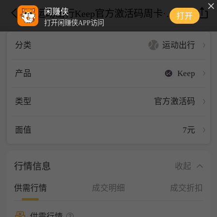
闲赚侠
运动出行Keep官方激活码周卡·不可叠加
打开
打开闲赚侠APP访问
运动出行
分类
Keep
产品
类型
官方激活码
面值
7元
行情信息
收起
供需行情
成交明细
成交折扣
供需行情