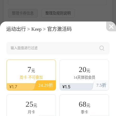
整理卡券信息
整理及规则说明
输入卡券数量为：
0
预估出售成功收入为为：
¥0.00元
运动出行 > Keep > 官方激活码
1.70元
输入折扣
可输入范围
14.29折~24.29折
（¥1元~ ¥1.7元）
输入出售时限
单位：小时，可输入范围
0~168
（0 表示不限时）
7
20
元
元
选择质保时长
周卡·不可叠加
14天体验会员
15min
1h
6h
12h
24h
48h
72h
100h
24.29折
7.5折
¥1.7
¥1.5
选择分类
温馨提示
25
68
元
元
月卡
季卡
卖卡来源提示(卖卡说明) :