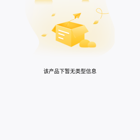
提交成功
成功提交0张卡券，等待处理～
选择分类
查看订单
该产品下暂无类型信息
热门推荐
话费卡
商超购物
盒马鲜生
运动出行
美食生鲜
我的收藏