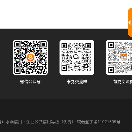
微信公众号
卡券交流群
帮充交流
秀）
水滴信用・企业公共信用等级（优秀）
软著登字第11021609号