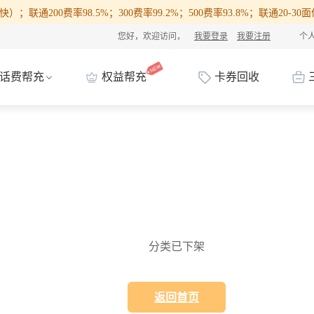
）；联通200费率98.5%；300费率99.2%；500费率93.8%；联通20-
您好，欢迎访问，
我要登录
我要注册
个
话费帮充
权益帮充
卡券回收
分类已下架
返回首页