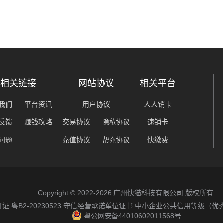
相关链接
网站协议
相关平台
我们
平台资讯
用户协议
人人销卡
反馈
赚钱攻略
交易协议
隐私协议
速销卡
问题
充值协议
帮充协议
快缴费
Copyright © 2022-2026 广州快猫科技有限公司 版权所有
粤B2-20230523
守信经营承诺单位证书
中小企业公共信用等级（优
粤公网安备44010602011568号